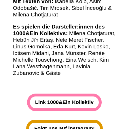
Mit Texten von:
Isabella Kolb, Asim
Odobašić, Tim Mrosek, Sibel İnceoğlu &
Milena Chotjaturat
Es spielen die Darsteller:innen des
1000&Ein Kollektivs:
Milena Chotjaturat,
Hebûn Jîn Ertaş, Nele Meret Fischer,
Linus Gomolka,
Eda Kurt, Kevin Leske,
Ibtisem Midani, Jana Münster, Renée
Michelle Touschong, Eina Welsch, Kim
Lana Westhagenmann, Lavinia
Zubanovic & Gäste
Link 1000&Ein Kollektiv
Folgt uns auf instagram!